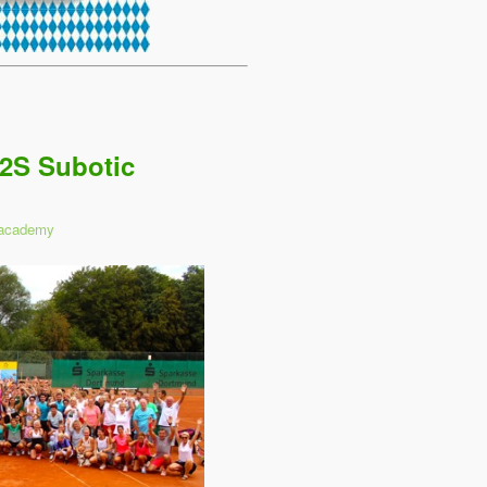
2S Subotic
 academy