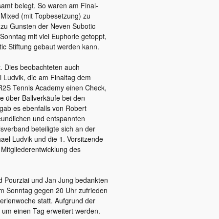
samt belegt. So waren am Final-
 Mixed (mit Topbesetzung) zu
g zu Gunsten der Neven Subotic
nntag mit viel Euphorie getoppt,
tic Stiftung gebaut werden kann.
t. Dies beobachteten auch
 Ludvik, die am Finaltag dem
r R2S Tennis Academy einen Check,
e über Ballverkäufe bei den
gab es ebenfalls von Robert
reundlichen und entspannten
verband beteiligte sich an der
l Ludvik und die 1. Vorsitzende
 Mitgliederentwicklung des
 Pourziai und Jan Jung bedankten
 am Sonntag gegen 20 Uhr zufrieden
erienwoche statt. Aufgrund der
 um einen Tag erweitert werden.