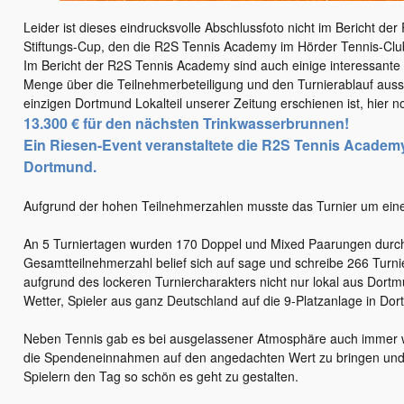
Leider ist dieses eindrucksvolle Abschlussfoto nicht im Bericht de
Stiftungs-Cup, den die R2S Tennis Academy im Hörder Tennis-Club 
Im Bericht der R2S Tennis Academy sind auch einige interessante 
Menge über die Teilnehmerbeteiligung und den Turnierablauf aussa
einzigen Dortmund Lokalteil unserer Zeitung erschienen ist, hier n
13.300 € für den nächsten Trinkwasserbrunnen!
Ein Riesen-Event veranstaltete die R2S Tennis Academy
Dortmund.
Aufgrund der hohen Teilnehmerzahlen musste das Turnier um eine
An 5 Turniertagen wurden 170 Doppel und Mixed Paarungen durch 
Gesamtteilnehmerzahl belief sich auf sage und schreibe 266 Turn
aufgrund des lockeren Turniercharakters nicht nur lokal aus Dortmu
Wetter, Spieler aus ganz Deutschland auf die 9-Platzanlage in D
Neben Tennis gab es bei ausgelassener Atmosphäre auch immer w
die Spendeneinnahmen auf den angedachten Wert zu bringen un
Spielern den Tag so schön es geht zu gestalten.