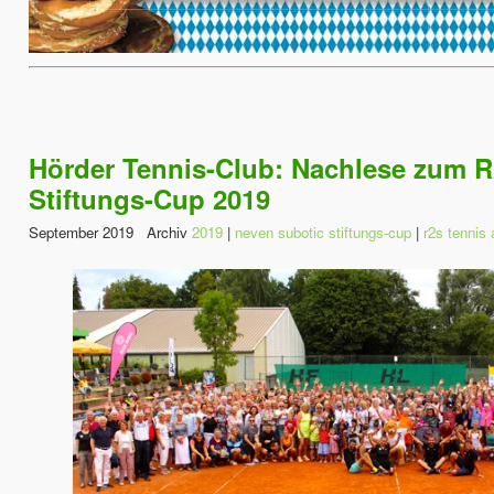
Hörder Tennis-Club: Nachlese zum R
Stiftungs-Cup 2019
September 2019 Archiv
2019
|
neven subotic stiftungs-cup
|
r2s tennis