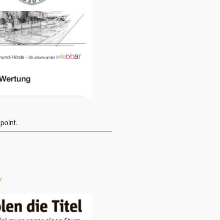
point.
y