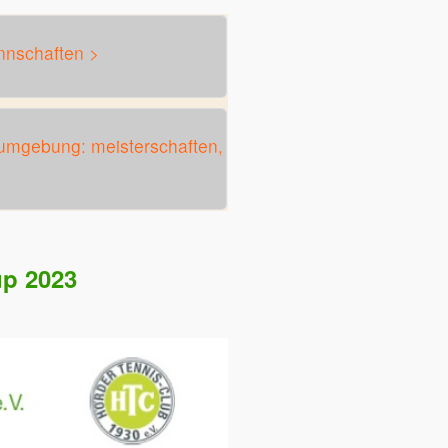
nschaften >
mgebung: meisterschaften,
up 2023