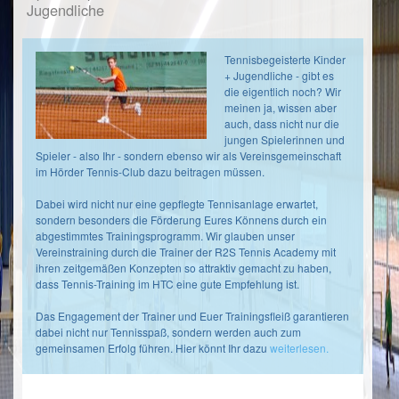
Midcourt
Jugendliche
Seit
1
4
4er
Jahren
Kreisliga
betreue
Tennisbegeisterte Kinder
Jugend
ich
+ Jugendliche - gibt es
die
die eigentlich noch? Wir
Gruppe
U18
meinen ja, wissen aber
297
Jugendmannschaft
auch, dass nicht nur die
bei
jungen Spielerinnen und
Junioren
ihren
Spieler - also Ihr - sondern ebenso wir als Vereinsgemeinschaft
U12
Meisterschaftsspielen
im Hörder Tennis-Club dazu beitragen müssen.
und
1
stehe
4er
Dabei wird nicht nur eine gepflegte Tennisanlage erwartet,
seit
sondern besonders die Förderung Eures Könnens durch ein
Kreisliga
einem
abgestimmtes Trainingsprogramm. Wir glauben unser
Jugend
Jahr
Vereinstraining durch die Trainer der R2S Tennis Academy mit
Gruppe
auch
ihren zeitgemäßen Konzepten so attraktiv gemacht zu haben,
der
282
dass Tennis-Training im HTC eine gute Empfehlung ist.
U15
LI
Jugendmannschaft
Das Engagement der Trainer und Euer Trainingsfleiß garantieren
mit
dabei nicht nur Tennisspaß, sondern werden auch zum
Junioren
Rat
gemeinsamen Erfolg führen. Hier könnt Ihr dazu
weiterlesen.
U15
und
1
Tat
4er
zur