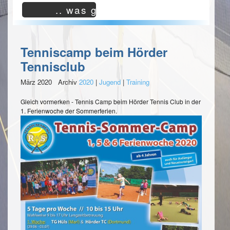
Seite.
.. was gibt es neues?
Kreisliga
Jugend
Die
Gruppe
Aufgabe
260
des
Tenniscamp beim Hörder
Sportwarts
LI
Jugend
Tennisclub
habe
Junioren
ich
März 2020 Archiv
2020
|
Jugend
|
Training
U15
im
2
August
Gleich vormerken - Tennis Camp beim Hörder Tennis Club in der
4er
2015
1. Ferienwoche der Sommerferien.
Kreisliga
übernommen
und
Jugend
hoffe,
Gruppe
hier
262
die
LI
notwendigen
Impulse
Junioren
geben
U18
zu
1
können,
2er
damit
der
Kreisklasse
Hörder