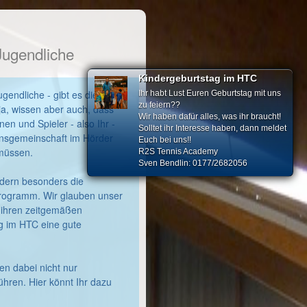
Jugendliche
Kindergeburtstag im HTC
gendliche - gibt es die
Ihr habt Lust Euren Geburtstag mit uns
zu feiern??
ja, wissen aber auch, dass
Wir haben dafür alles, was ihr braucht!
nen und Spieler - also Ihr -
Solltet ihr Interesse haben, dann meldet
insgemeinschaft im Hörder
Euch bei uns!!
müssen.
R2S Tennis Academy
Sven Bendlin: 0177/2682056
ndern besonders die
rogramm. Wir glauben unser
t ihren zeitgemäßen
g im HTC eine gute
en dabei nicht nur
ren. Hier könnt Ihr dazu