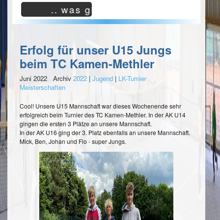
Seite.
.. was gibt es neues?
Kreisliga
Jugend
Die
Gruppe
Aufgabe
260
des
Erfolg für unser U15 Jungs
Sportwarts
LI
Jugend
beim TC Kamen-Methler
habe
Junioren
ich
Juni 2022 Archiv
2022
|
Jugend
|
LK-Turnier
U15
im
Meisterschaften
2
August
4er
2015
Cool! Unsere U15 Mannschaft war dieses Wochenende sehr
Kreisliga
übernommen
erfolgreich beim Turnier des TC Kamen-Methler. In der AK U14
und
Jugend
gingen die ersten 3 Plätze an unsere Mannschaft.
hoffe,
Gruppe
In der AK U16 ging der 3. Platz ebenfalls an unsere Mannschaft.
hier
262
Mick, Ben, Johan und Flo - super Jungs.
die
LI
notwendigen
Impulse
Junioren
geben
U18
zu
1
können,
2er
damit
der
Kreisklasse
Hörder