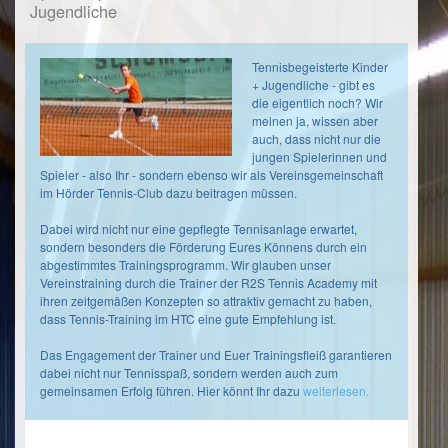
Midcourt
Jugendliche
Seit
1
4
4er
Jahren
Kreisliga
betreue
Tennisbegeisterte Kinder
Jugend
ich
+ Jugendliche - gibt es
die
die eigentlich noch? Wir
Gruppe
U18
meinen ja, wissen aber
297
Jugendmannschaft
auch, dass nicht nur die
bei
jungen Spielerinnen und
Junioren
ihren
Spieler - also Ihr - sondern ebenso wir als Vereinsgemeinschaft
U12
Meisterschaftsspielen
im Hörder Tennis-Club dazu beitragen müssen.
und
1
stehe
4er
Dabei wird nicht nur eine gepflegte Tennisanlage erwartet,
seit
sondern besonders die Förderung Eures Könnens durch ein
Kreisliga
einem
abgestimmtes Trainingsprogramm. Wir glauben unser
Jugend
Jahr
Vereinstraining durch die Trainer der R2S Tennis Academy mit
Gruppe
auch
ihren zeitgemäßen Konzepten so attraktiv gemacht zu haben,
der
282
dass Tennis-Training im HTC eine gute Empfehlung ist.
U15
LI
Jugendmannschaft
Das Engagement der Trainer und Euer Trainingsfleiß garantieren
mit
dabei nicht nur Tennisspaß, sondern werden auch zum
Junioren
Rat
gemeinsamen Erfolg führen. Hier könnt Ihr dazu
weiterlesen.
U15
und
1
Tat
4er
zur